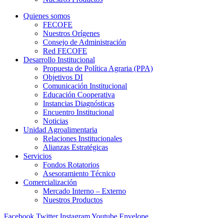
Quienes somos
FECOFE
Nuestros Orígenes
Consejo de Administración
Red FECOFE
Desarrollo Institucional
Propuesta de Política Agraria (PPA)
Objetivos DI
Comunicación Institucional
Educación Cooperativa
Instancias Diagnósticas
Encuentro Institucional
Noticias
Unidad Agroalimentaria
Relaciones Institucionales
Alianzas Estratégicas
Servicios
Fondos Rotatorios
Asesoramiento Técnico
Comercialización
Mercado Interno – Externo
Nuestros Productos
Facebook
Twitter
Instagram
Youtube
Envelope