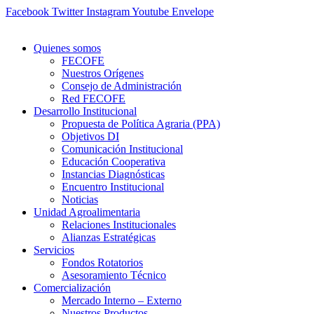
Ir
Facebook
Twitter
Instagram
Youtube
Envelope
al
contenido
Quienes somos
FECOFE
Nuestros Orígenes
Consejo de Administración
Red FECOFE
Desarrollo Institucional
Propuesta de Política Agraria (PPA)
Objetivos DI
Comunicación Institucional
Educación Cooperativa
Instancias Diagnósticas
Encuentro Institucional
Noticias
Unidad Agroalimentaria
Relaciones Institucionales
Alianzas Estratégicas
Servicios
Fondos Rotatorios
Asesoramiento Técnico
Comercialización
Mercado Interno – Externo
Nuestros Productos