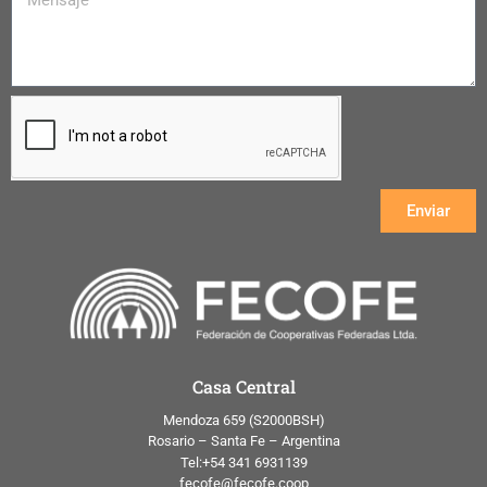
Enviar
Casa Central
Mendoza 659 (
S2000BSH
)
Rosario – Santa Fe – Argentina
Tel:+54 341 6931139
fecofe@fecofe.coop