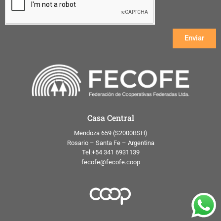
Enviar
Casa Central
Mendoza 659 (
S2000BSH
)
Rosario – Santa Fe – Argentina
Tel:+54 341 6931139
fecofe@fecofe.coop