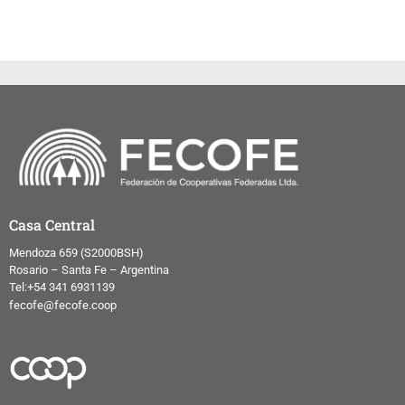
Casa Central
Mendoza 659 (
S2000BSH
)
Rosario – Santa Fe – Argentina
Tel:+54 341 6931139
fecofe@fecofe.coop