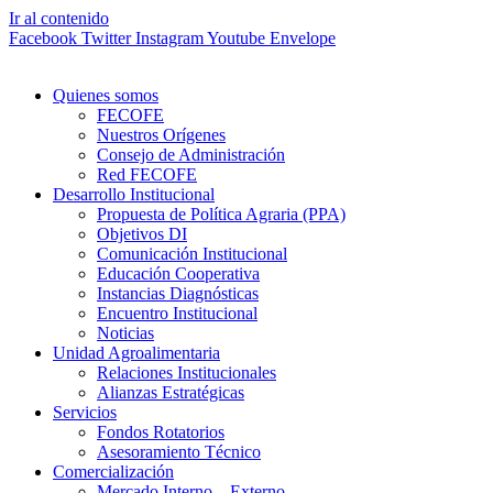
Ir al contenido
Facebook
Twitter
Instagram
Youtube
Envelope
Quienes somos
FECOFE
Nuestros Orígenes
Consejo de Administración
Red FECOFE
Desarrollo Institucional
Propuesta de Política Agraria (PPA)
Objetivos DI
Comunicación Institucional
Educación Cooperativa
Instancias Diagnósticas
Encuentro Institucional
Noticias
Unidad Agroalimentaria
Relaciones Institucionales
Alianzas Estratégicas
Servicios
Fondos Rotatorios
Asesoramiento Técnico
Comercialización
Mercado Interno – Externo