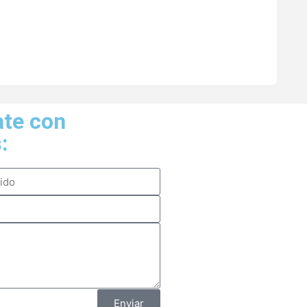
ate con
:
Enviar