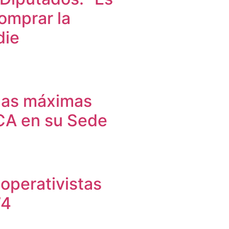
omprar la
die
 las máximas
ICA en su Sede
operativistas
74