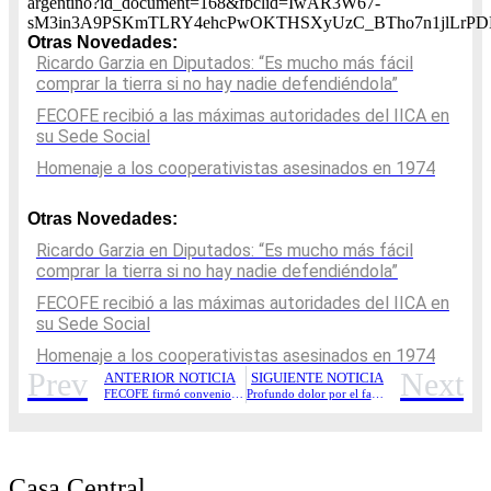
argentino?id_document=168&fbclid=IwAR3W67-
sM3in3A9PSKmTLRY4ehcPwOKTHSXyUzC_BTho7n1jlLrPDMAV
Otras Novedades:
Ricardo Garzia en Diputados: “Es mucho más fácil
comprar la tierra si no hay nadie defendiéndola”
FECOFE recibió a las máximas autoridades del IICA en
su Sede Social
Homenaje a los cooperativistas asesinados en 1974
Otras Novedades:
Ricardo Garzia en Diputados: “Es mucho más fácil
comprar la tierra si no hay nadie defendiéndola”
FECOFE recibió a las máximas autoridades del IICA en
su Sede Social
Homenaje a los cooperativistas asesinados en 1974
Prev
Next
ANTERIOR NOTICIA
SIGUIENTE NOTICIA
FECOFE firmó convenio con el Colegio de Graduados en Cooperativismo y Mutualismo.
Profundo dolor por el fallecimiento de Carlos Bergia
Casa Central