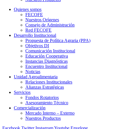
Quienes somos
FECOFE
Nuestros Orígenes
Consejo de Administración
Red FECOFE
Desarrollo Institucional
Propuesta de Política Agraria (PPA)
Objetivos DI
Comunicación Institucional
Educación Cooperativa
Instancias Diagnósticas
Encuentro Institucional
Noticias
Unidad Agroalimentaria
Relaciones Institucionales
Alianzas Estratégicas
Servicios
Fondos Rotatorios
Asesoramiento Técnico
Comercialización
Mercado Interno – Externo
Nuestros Productos
Facebook
Twitter
Instagram
Youtube
Envelope