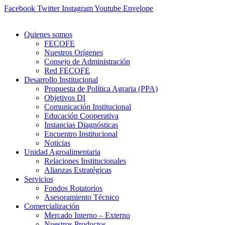
Ir
Facebook
Twitter
Instagram
Youtube
Envelope
al
contenido
Quienes somos
FECOFE
Nuestros Orígenes
Consejo de Administración
Red FECOFE
Desarrollo Institucional
Propuesta de Política Agraria (PPA)
Objetivos DI
Comunicación Institucional
Educación Cooperativa
Instancias Diagnósticas
Encuentro Institucional
Noticias
Unidad Agroalimentaria
Relaciones Institucionales
Alianzas Estratégicas
Servicios
Fondos Rotatorios
Asesoramiento Técnico
Comercialización
Mercado Interno – Externo
Nuestros Productos