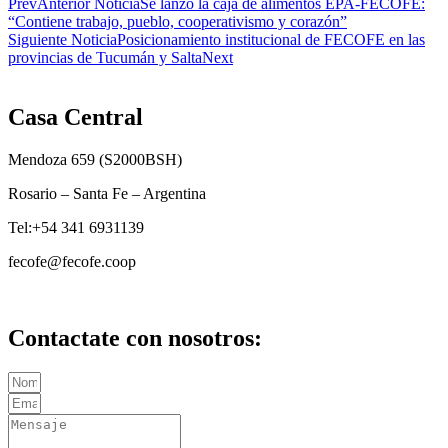
Prev
Anterior Noticia
Se lanzó la caja de alimentos EPA-FECOFE:
“Contiene trabajo, pueblo, cooperativismo y corazón”
Siguiente Noticia
Posicionamiento institucional de FECOFE en las
provincias de Tucumán y Salta
Next
Casa Central
Mendoza 659 (
S2000BSH
)
Rosario – Santa Fe – Argentina
Tel:+54 341 6931139
fecofe@fecofe.coop
Contactate con nosotros: