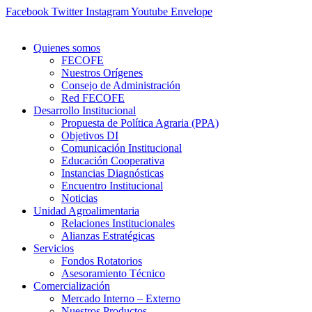
Ir
Facebook
Twitter
Instagram
Youtube
Envelope
al
contenido
Quienes somos
FECOFE
Nuestros Orígenes
Consejo de Administración
Red FECOFE
Desarrollo Institucional
Propuesta de Política Agraria (PPA)
Objetivos DI
Comunicación Institucional
Educación Cooperativa
Instancias Diagnósticas
Encuentro Institucional
Noticias
Unidad Agroalimentaria
Relaciones Institucionales
Alianzas Estratégicas
Servicios
Fondos Rotatorios
Asesoramiento Técnico
Comercialización
Mercado Interno – Externo
Nuestros Productos