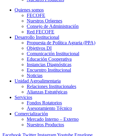
Quienes somos
FECOFE
Nuestros Orígenes
Consejo de Administración
Red FECOFE
Desarrollo Institucional
Propuesta de Política Agraria (PPA)
Objetivos DI
Comunicación Institucional
Educación Cooperativa
Instancias Diagnósticas
Encuentro Institucional
Noticias
Unidad Agroalimentaria
Relaciones Institucionales
Alianzas Estratégicas
Servicios
Fondos Rotatorios
Asesoramiento Técnico
Comercialización
Mercado Interno – Externo
Nuestros Productos
Facebook
Twitter
Instagram
Youtube
Envelope