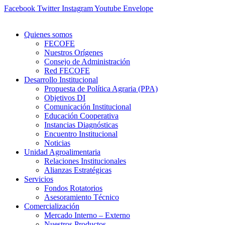
Ir
Facebook
Twitter
Instagram
Youtube
Envelope
al
contenido
Quienes somos
FECOFE
Nuestros Orígenes
Consejo de Administración
Red FECOFE
Desarrollo Institucional
Propuesta de Política Agraria (PPA)
Objetivos DI
Comunicación Institucional
Educación Cooperativa
Instancias Diagnósticas
Encuentro Institucional
Noticias
Unidad Agroalimentaria
Relaciones Institucionales
Alianzas Estratégicas
Servicios
Fondos Rotatorios
Asesoramiento Técnico
Comercialización
Mercado Interno – Externo
Nuestros Productos