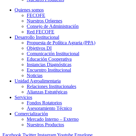
Quienes somos
FECOFE
Nuestros Orígenes
Consejo de Administración
Red FECOFE
Desarrollo Institucional
Propuesta de Política Agraria (PPA)
Objetivos DI
Comunicación Institucional
Educación Cooperativa
Instancias Diagnósticas
Encuentro Institucional
Noticias
Unidad Agroalimentaria
Relaciones Institucionales
Alianzas Estratégicas
Servicios
Fondos Rotatorios
Asesoramiento Técnico
Comercialización
Mercado Interno – Externo
Nuestros Productos
Facebook
Twitter
Instagram
Youtube
Envelope