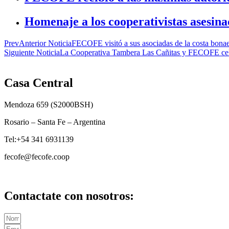
Homenaje a los cooperativistas asesina
Prev
Anterior Noticia
FECOFE visitó a sus asociadas de la costa bona
Siguiente Noticia
La Cooperativa Tambera Las Cañitas y FECOFE celeb
Casa Central
Mendoza 659 (
S2000BSH
)
Rosario – Santa Fe – Argentina
Tel:+54 341 6931139
fecofe@fecofe.coop
Contactate con nosotros: