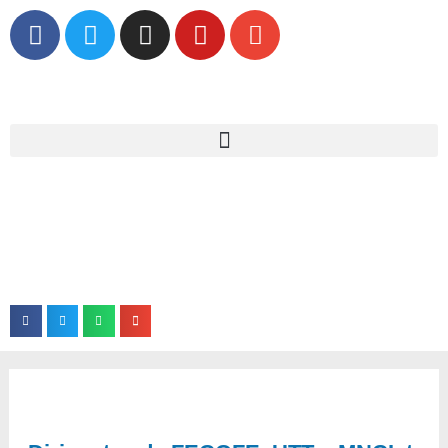
Dirigentes de FECOFE, UTT y MNCIst
recibieron en el Centro de Distribución UTT
en Avellaneda al secretario y subsecretaria
de Comercio Interior de la Nación, Roberto
Feletti y Débora Giorgi.
Fecha: 08/11/2021