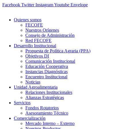
Ir
Facebook
Twitter
Instagram
Youtube
Envelope
al
contenido
Quienes somos
FECOFE
Nuestros Orígenes
Consejo de Administración
Red FECOFE
Desarrollo Institucional
Propuesta de Política Agraria (PPA)
Objetivos DI
Comunicación Institucional
Educación Cooperativa
Instancias Diagnósticas
Encuentro Institucional
Noticias
Unidad Agroalimentaria
Relaciones Institucionales
Alianzas Estratégicas
Servicios
Fondos Rotatorios
Asesoramiento Técnico
Comercialización
Mercado Interno – Externo
Nuestros Productos