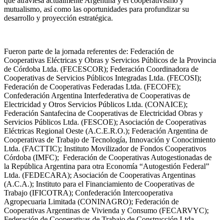
que atraviesa actualmente Argentina y el cooperativismo y
mutualismo, así como las oportunidades para profundizar su
desarrollo y proyección estratégica.
Fueron parte de la jornada referentes de: Federación de
Cooperativas Eléctricas y Obras y Servicios Públicos de la Provincia
de Córdoba Ltda. (FECESCOR); Federación Coordinadora de
Cooperativas de Servicios Públicos Integradas Ltda. (FECOSI);
Federación de Cooperativas Federadas Ltda. (FECOFE);
Confederación Argentina Interfederativa de Cooperativas de
Electricidad y Otros Servicios Públicos Ltda. (CONAICE);
Federación Santafecina de Cooperativas de Electricidad Obras y
Servicios Públicos Ltda. (FESCOE); Asociación de Cooperativas
Eléctricas Regional Oeste (A.C.E.R.O.); Federación Argentina de
Cooperativas de Trabajo de Tecnología, Innovación y Conocimiento
Ltda. (FACTTIC); Instituto Movilizador de Fondos Cooperativos
Córdoba (IMFC); Federación de Cooperativas Autogestionadas de
la República Argentina para otra Economía “Autogestión Federal”
Ltda. (FEDECARA); Asociación de Cooperativas Argentinas
(A.C.A.); Instituto para el Financiamiento de Cooperativas de
Trabajo (IFICOTRA); Confederación Intercooperativa
Agropecuaria Limitada (CONINAGRO); Federación de
Cooperativas Argentinas de Vivienda y Consumo (FECARVYC);
Federación de Cooperativas de Trabajo de Construcción Ltda.