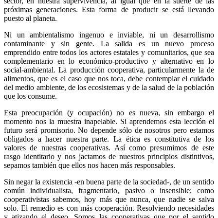
sector, en nuestra supervivencia, al igual que en la suerte de las
próximas generaciones. Esta forma de producir se está llevando
puesto al planeta.
Ni un ambientalismo ingenuo e inviable, ni un desarrollismo
contaminante y sin gente. La salida es un nuevo proceso
emprendido entre todos los actores estatales y comunitarios, que sea
complementario en lo económico-productivo y alternativo en lo
social-ambiental. La producción cooperativa, particularmente la de
alimentos, que es el caso que nos toca, debe contemplar el cuidado
del medio ambiente, de los ecosistemas y de la salud de la población
que los consume.
Esta preocupación (y ocupación) no es nueva, sin embargo el
momento nos la muestra inapelable. Si aprendemos esta lección el
futuro será promisorio. No depende sólo de nosotros pero estamos
obligados a hacer nuestra parte. La ética es constitutiva de los
valores de nuestras cooperativas. Así como presumimos de este
rasgo identitario y nos jactamos de nuestros principios distintivos,
sepamos también que ellos nos hacen más responsables.
Sin negar la existencia -en buena parte de la sociedad-, de un sentido
común individualista, fragmentario, pasivo o insensible; como
cooperativistas sabemos, hoy más que nunca, que nadie se salva
solo. El remedio es con más cooperación. Resolviendo necesidades
y atizando el deseo. Somos las cooperativas que por el sentido