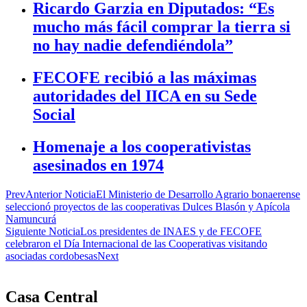
Ricardo Garzia en Diputados: “Es
mucho más fácil comprar la tierra si
no hay nadie defendiéndola”
FECOFE recibió a las máximas
autoridades del IICA en su Sede
Social
Homenaje a los cooperativistas
asesinados en 1974
Prev
Anterior Noticia
El Ministerio de Desarrollo Agrario bonaerense
seleccionó proyectos de las cooperativas Dulces Blasón y Apícola
Namuncurá
Siguiente Noticia
Los presidentes de INAES y de FECOFE
celebraron el Día Internacional de las Cooperativas visitando
asociadas cordobesas
Next
Casa Central