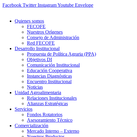
Ir
Facebook
Twitter
Instagram
Youtube
Envelope
al
contenido
Quienes somos
FECOFE
Nuestros Orígenes
Consejo de Administración
Red FECOFE
Desarrollo Institucional
Propuesta de Política Agraria (PPA)
Objetivos DI
Comunicación Institucional
Educación Cooperativa
Instancias Diagnósticas
Encuentro Institucional
Noticias
Unidad Agroalimentaria
Relaciones Institucionales
Alianzas Estratégicas
Servicios
Fondos Rotatorios
Asesoramiento Técnico
Comercialización
Mercado Interno – Externo
Nuestros Productos