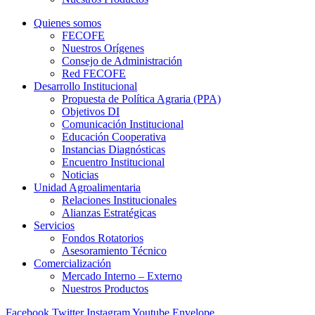
Quienes somos
FECOFE
Nuestros Orígenes
Consejo de Administración
Red FECOFE
Desarrollo Institucional
Propuesta de Política Agraria (PPA)
Objetivos DI
Comunicación Institucional
Educación Cooperativa
Instancias Diagnósticas
Encuentro Institucional
Noticias
Unidad Agroalimentaria
Relaciones Institucionales
Alianzas Estratégicas
Servicios
Fondos Rotatorios
Asesoramiento Técnico
Comercialización
Mercado Interno – Externo
Nuestros Productos
Facebook
Twitter
Instagram
Youtube
Envelope