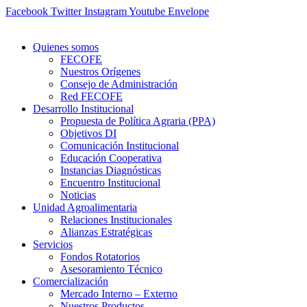
Ir
Facebook
Twitter
Instagram
Youtube
Envelope
al
contenido
Quienes somos
FECOFE
Nuestros Orígenes
Consejo de Administración
Red FECOFE
Desarrollo Institucional
Propuesta de Política Agraria (PPA)
Objetivos DI
Comunicación Institucional
Educación Cooperativa
Instancias Diagnósticas
Encuentro Institucional
Noticias
Unidad Agroalimentaria
Relaciones Institucionales
Alianzas Estratégicas
Servicios
Fondos Rotatorios
Asesoramiento Técnico
Comercialización
Mercado Interno – Externo
Nuestros Productos