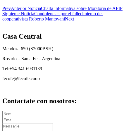
Prev
Anterior Noticia
Charla informativa sobre Moratoria de AFIP
Siguiente Noticia
Condolencias por el fallecimiento del
cooperativista Roberto Mantovani
Next
Casa Central
Mendoza 659 (
S2000BSH
)
Rosario – Santa Fe – Argentina
Tel:+54 341 6931139
fecofe@fecofe.coop
Contactate con nosotros: