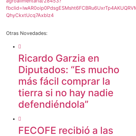
agroalimentaria/28453?
fbclid=IwAR0oip0PdsgESMsht6FCBRu6UxrTp4AKUQRV
QhyCkxtUcq7Axblz4
Otras Novedades:
Ricardo Garzia en
Diputados: “Es mucho
más fácil comprar la
tierra si no hay nadie
defendiéndola”
FECOFE recibió a las