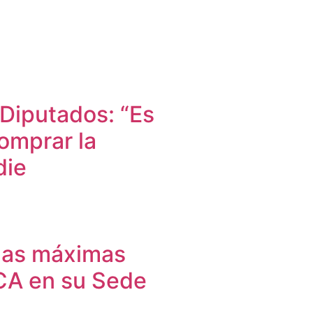
 Diputados: “Es
omprar la
die
 las máximas
ICA en su Sede