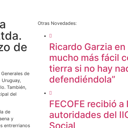
a
Otras Novedades:
tda.
zo de
Ricardo Garzia en
mucho más fácil c
tierra si no hay na
 Generales de
defendiéndola”
l Uruguay,
lo. También,
ipal del
FECOFE recibió a
da de
autoridades del I
faena y
Social
s entrerrianos