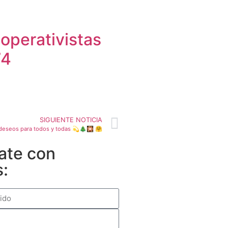
operativistas
74
SIGUIENTE NOTICIA
 deseos para todos y todas 💫🎄🎇 🤗
ate con
s: