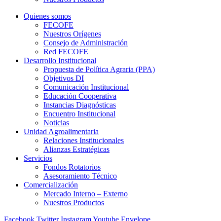
Quienes somos
FECOFE
Nuestros Orígenes
Consejo de Administración
Red FECOFE
Desarrollo Institucional
Propuesta de Política Agraria (PPA)
Objetivos DI
Comunicación Institucional
Educación Cooperativa
Instancias Diagnósticas
Encuentro Institucional
Noticias
Unidad Agroalimentaria
Relaciones Institucionales
Alianzas Estratégicas
Servicios
Fondos Rotatorios
Asesoramiento Técnico
Comercialización
Mercado Interno – Externo
Nuestros Productos
Facebook
Twitter
Instagram
Youtube
Envelope