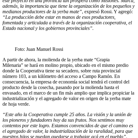
este proyecto en una provincia tan próspera como Misiones. Marca,
además, la importancia que tiene la organización de los pequeños y
medianos productores de la yerba mate”
, expresó Rossi. Y agregó:
“La producción debe estar en manos de esos productores,
fomentada y articulada a través de la organización cooperativa, el
Estado nacional y los gobiernos provinciales”.
Foto: Juan Manuel Rossi
A partir de ahora, la molienda de la yerba mate “Grapia
Milenaria” se hará en molino propio, ubicado en el mismo predio
donde la Cooperativa tiene su secadero, sobre ruta provincial
número 103, a un kilómetro del acceso a Campo Ramón. En
consecuencia, la empresa de economía social tendrá el control del
producto desde la cosecha, pasando por la molienda hasta el
envasado, en el marco de un fin más amplio que implica propiciar la
industrialización y el agregado de valor en origen de la yerba mate
de hoja verde.
“Este año la Cooperativa cumple 25 años. La visión y la unión de
los pioneros y fundadores hoy da sus frutos. Nos sentimos muy
contentos por este logro. Estamos convencidos de que el camino es
el agregado de valor, la industrialización de la ruralidad, para que
nuestros hijos se puedan quedarse a trabajar acá en el pueblo”
,