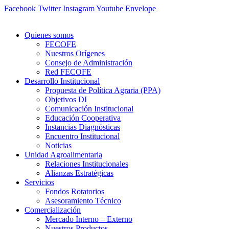
Ir
Facebook
Twitter
Instagram
Youtube
Envelope
al
contenido
Quienes somos
FECOFE
Nuestros Orígenes
Consejo de Administración
Red FECOFE
Desarrollo Institucional
Propuesta de Política Agraria (PPA)
Objetivos DI
Comunicación Institucional
Educación Cooperativa
Instancias Diagnósticas
Encuentro Institucional
Noticias
Unidad Agroalimentaria
Relaciones Institucionales
Alianzas Estratégicas
Servicios
Fondos Rotatorios
Asesoramiento Técnico
Comercialización
Mercado Interno – Externo
Nuestros Productos