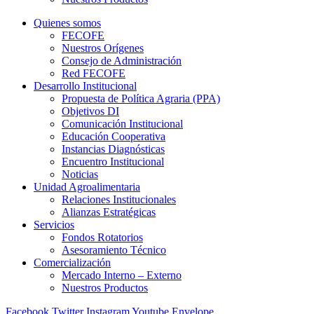
Quienes somos
FECOFE
Nuestros Orígenes
Consejo de Administración
Red FECOFE
Desarrollo Institucional
Propuesta de Política Agraria (PPA)
Objetivos DI
Comunicación Institucional
Educación Cooperativa
Instancias Diagnósticas
Encuentro Institucional
Noticias
Unidad Agroalimentaria
Relaciones Institucionales
Alianzas Estratégicas
Servicios
Fondos Rotatorios
Asesoramiento Técnico
Comercialización
Mercado Interno – Externo
Nuestros Productos
Facebook
Twitter
Instagram
Youtube
Envelope