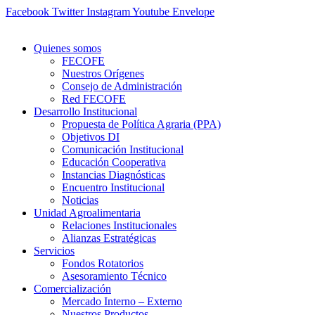
Ir
Facebook
Twitter
Instagram
Youtube
Envelope
al
contenido
Quienes somos
FECOFE
Nuestros Orígenes
Consejo de Administración
Red FECOFE
Desarrollo Institucional
Propuesta de Política Agraria (PPA)
Objetivos DI
Comunicación Institucional
Educación Cooperativa
Instancias Diagnósticas
Encuentro Institucional
Noticias
Unidad Agroalimentaria
Relaciones Institucionales
Alianzas Estratégicas
Servicios
Fondos Rotatorios
Asesoramiento Técnico
Comercialización
Mercado Interno – Externo
Nuestros Productos