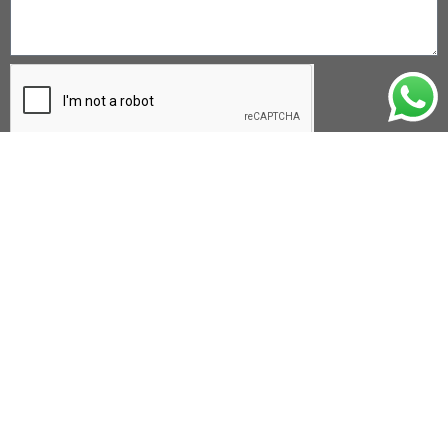
Enviar
Casa Central
Mendoza 659 (
S2000BSH
)
Rosario – Santa Fe – Argentina
Tel:+54 341 6931139
fecofe@fecofe.coop