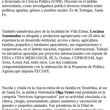
y licenciada en Ciencia Política (UNR). Docente en el ámbito
universitario, como investigadora publicó diversos estudios sobre
políticas agrarias, género y pueblos rurales. Es de Tortugas, Santa
Fe.
También santafesina pero de la localidad de Villa Eloisa,
Luciana
Soumoulou
es abogada y productora agropecuaria con 20 años de
experiencia en desarrollo territorial, acceso a tierra, agricultura
familiar, pequeños y medianos agricultores, sus organizaciones y
cooperativas, en el ámbito nacional, regional e internacional. Trabajó
en iniciativas apoyadas por proyectos internacionales con soporte de
FIDA y FIDA MERCOSUR, IICA, Oxfam, COPROFAM, Agri
Terra, Action Aid, entre otros. Las dos colaboran
comprometidamente con la elaboración de la Propuesta de Política
Agraria que impulsa FECOFE.
Nacida y criada en la chacra mixta de su familia en Teodelina, al sur
de Santa Fe, la médica Veterinaria
Olga Sviser
está postulada en la
categoría “Servicios Agropecuarios” por su actividad vinculada a la
clínica, cirugía, asesoramiento, planes sanitarios y vacunación de
grandes y pequeños animales. Fue presidenta de la Filial de
Federación Agraria de su pueblo, también es organizadora de una