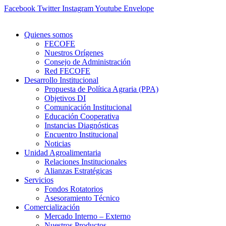
Ir
Facebook
Twitter
Instagram
Youtube
Envelope
al
contenido
Quienes somos
FECOFE
Nuestros Orígenes
Consejo de Administración
Red FECOFE
Desarrollo Institucional
Propuesta de Política Agraria (PPA)
Objetivos DI
Comunicación Institucional
Educación Cooperativa
Instancias Diagnósticas
Encuentro Institucional
Noticias
Unidad Agroalimentaria
Relaciones Institucionales
Alianzas Estratégicas
Servicios
Fondos Rotatorios
Asesoramiento Técnico
Comercialización
Mercado Interno – Externo
Nuestros Productos