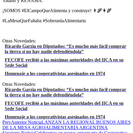
Yatasto y RENAMA.
¡SOMOS #ElCampoQueAlimenta y construye! 👨‍🌾👩‍🌾
#LaMesaQueFaltaba #SoberaníaAlimentaria
Otras Novedades:
Ricardo Garzia en Diputados: “Es mucho más fácil comprar
la tierra si no hay nadie defendiéndola”
FECOFE recibió a las máximas autoridades del IICA en su
Sede Social
Homenaje a los cooperativistas asesinados en 1974
Otras Novedades:
Ricardo Garzia en Diputados: “Es mucho más fácil comprar
la tierra si no hay nadie defendiéndola”
FECOFE recibió a las máximas autoridades del IICA en su
Sede Social
Homenaje a los cooperativistas asesinados en 1974
Prev
Anterior Noticia
LANZAN LA REGIONAL BUENOS AIRES
DE LA MESA AGROALIMENTARIA ARGENTINA
Siguiente Noticia
Celebramos un nuevo aniversario de Cooperativa