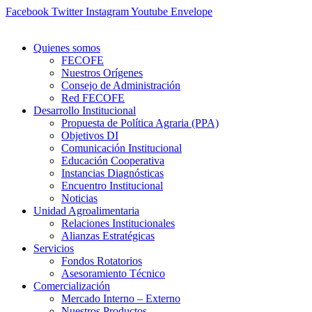
Ir
Facebook
Twitter
Instagram
Youtube
Envelope
al
contenido
Quienes somos
FECOFE
Nuestros Orígenes
Consejo de Administración
Red FECOFE
Desarrollo Institucional
Propuesta de Política Agraria (PPA)
Objetivos DI
Comunicación Institucional
Educación Cooperativa
Instancias Diagnósticas
Encuentro Institucional
Noticias
Unidad Agroalimentaria
Relaciones Institucionales
Alianzas Estratégicas
Servicios
Fondos Rotatorios
Asesoramiento Técnico
Comercialización
Mercado Interno – Externo
Nuestros Productos