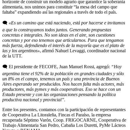
horizonte de construir un modelo agrario que garantice la soberanía
alimentaria, nos unimos para constituir “la mesa del campo que
faltaba” expandiendo así las regionales a través de todo el país.
🗨️
«Es un camino que está naciendo, está por hacerse e invitamos
a que lo construyamos todos juntos. Generando propuestas
concretas e integrales. No son ideas en el aire, son cuestiones
concretas y por eso tenemos que articularnos. Para que tengamos
más fuerza, defendiendo el interés de la mayoría que es el plato de
las y los argentinos»
, afirmó Nahuel Levaggi, coordinador nacional
de la UTT.
🗨️ El presidente de FECOFE, Juan Manuel Rossi, agregó:
“Hoy
argentina tiene el 92% de la población en grandes ciudades y sólo
un 8% en el campo, tenemos un país y una provincia de Buenos
Aires esperando ser producidos. Nos hacen falta más actores, más
productores, más pymes y más cooperativas. Eso se hace con un
Estado presente y con las organizaciones pensando la política
productiva nacional y provincial”
.
Entre los presentes, contamos con la participación de representantes
de Cooperativa La Litoraleña, Fincas el Paraíso, la empresa
recuperada Séptimo Varón, Coop. FRIGOCARNE, Cooperativa de
Trabajo Alimentaria San Pedro, Cabaña Los Duretti, PyMe Lácteos