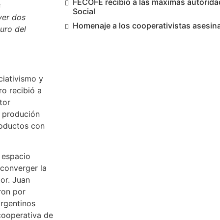
FECOFE recibió a las máximas autorida
s
Social
yer dos
Homenaje a los cooperativistas asesin
turo del
ciativismo y
ro recibió a
tor
a produción
roductos con
n espacio
 converger la
or. Juan
ron por
Argentinos
cooperativa de