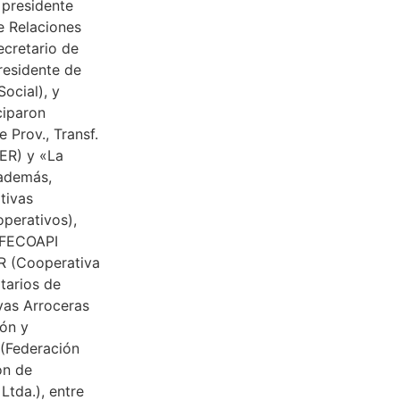
 presidente
e Relaciones
ecretario de
residente de
ocial), y
ciparon
Prov., Transf.
FER) y «La
 además,
tivas
operativos),
 FECOAPI
R (Cooperativa
tarios de
vas Arroceras
ón y
 (Federación
ón de
Ltda.), entre