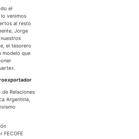
odo el
 lo venimos
rtos al resto
mente, Jorge
 nuestros
e, el tesorero
n modelo que
poner
uerte».
groexportador
o de Relaciones
ca Argentina,
tivismo
ión
por FECOFE