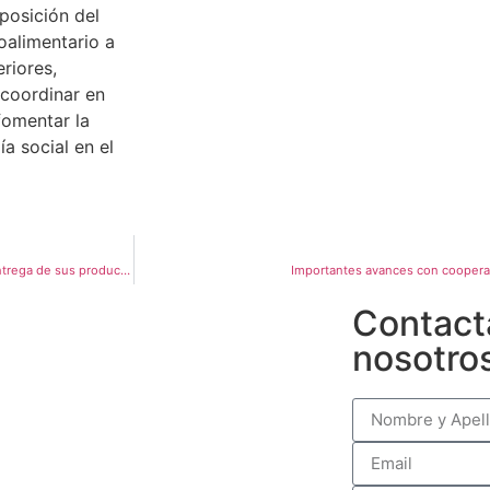
sposición del
oalimentario a
eriores,
 coordinar en
fomentar la
a social en el
Las cooperativas La Riojana y Agrícola Ganadera de Armstrong realizaron entrega de sus productos
Importantes avances con coopera
Contact
nosotro