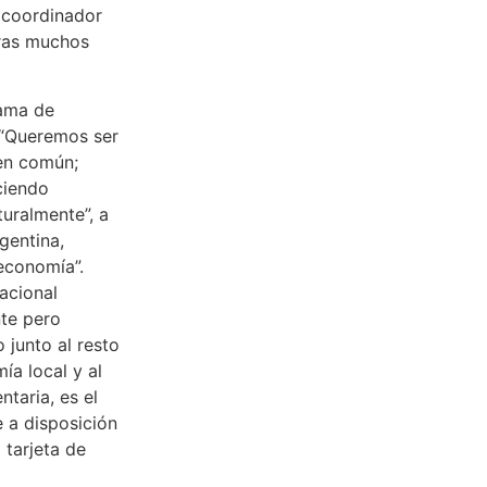
 coordinador
tras muchos
gama de
. “Queremos ser
ien común;
ciendo
turalmente”, a
gentina,
 economía”.
nacional
te pero
 junto al resto
ía local y al
taria, es el
 a disposición
 tarjeta de