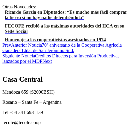
Otras Novedades:
Ricardo Garzia en Diputados: “Es mucho más fácil comprar
la tierra si no hay nadie defendiéndola”
FECOFE recibió a las máximas autoridades del IICA en su
Sede Social
Homenaje a los cooperativistas asesinados en 1974
Prev
Anterior Noticia
70º aniversario de la Cooperativa Agrícola
Ganadera Ltda. de San Jerónimo Sud.
Siguiente Noticia
Créditos Directos para Inversión Productiva,
lanzados por el MDP
Next
Casa Central
Mendoza 659 (
S2000BSH
)
Rosario – Santa Fe – Argentina
Tel:+54 341 6931139
fecofe@fecofe.coop