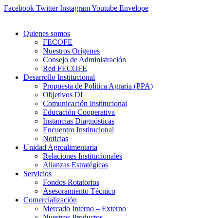
Ir
Facebook
Twitter
Instagram
Youtube
Envelope
al
contenido
Quienes somos
FECOFE
Nuestros Orígenes
Consejo de Administración
Red FECOFE
Desarrollo Institucional
Propuesta de Política Agraria (PPA)
Objetivos DI
Comunicación Institucional
Educación Cooperativa
Instancias Diagnósticas
Encuentro Institucional
Noticias
Unidad Agroalimentaria
Relaciones Institucionales
Alianzas Estratégicas
Servicios
Fondos Rotatorios
Asesoramiento Técnico
Comercialización
Mercado Interno – Externo
Nuestros Productos