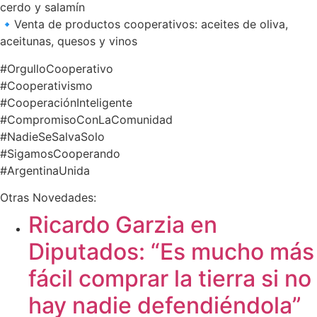
cerdo y salamín
🔹Venta de productos cooperativos: aceites de oliva,
aceitunas, quesos y vinos
#OrgulloCooperativo
#Cooperativismo
#CooperaciónInteligente
#CompromisoConLaComunidad
#NadieSeSalvaSolo
#SigamosCooperando
#ArgentinaUnida
Otras Novedades:
Ricardo Garzia en
Diputados: “Es mucho más
fácil comprar la tierra si no
hay nadie defendiéndola”