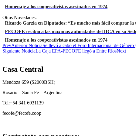
Homenaje a los cooperativistas asesinados en 1974
Otras Novedades:
Ricardo Garzia en Diputados: “Es mucho más fácil comprar la t
FECOFE recibió a las máximas autoridades del IICA en su Sede
Homenaje a los cooperativistas asesinados en 1974
Prev
Anterior Noticia
Se llevó a cabo el Foro Internacional de Género
Siguiente Noticia
La Caja EPA-FECOFE llegó a Entre Ríos
Next
Casa Central
Mendoza 659 (
S2000BSH
)
Rosario – Santa Fe – Argentina
Tel:+54 341 6931139
fecofe@fecofe.coop