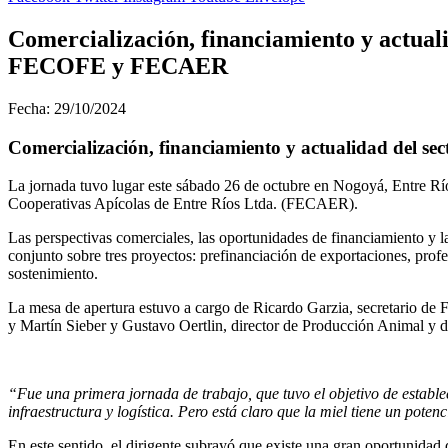
Comercialización, financiamiento y actuali
FECOFE y FECAER
Fecha: 29/10/2024
Comercialización, financiamiento y actualidad del s
La jornada tuvo lugar este sábado 26 de octubre en Nogoyá, Entre Rí
Cooperativas Apícolas de Entre Ríos Ltda. (FECAER).
Las perspectivas comerciales, las oportunidades de financiamiento y la
conjunto sobre tres proyectos: prefinanciación de exportaciones, profe
sostenimiento.
La mesa de apertura estuvo a cargo de Ricardo Garzia, secretario de 
y Martín Sieber y Gustavo Oertlin, director de Producción Animal y de
“Fue una primera jornada de trabajo, que tuvo el objetivo de establ
infraestructura y logística. Pero está claro que la miel tiene un
En este sentido, el dirigente subrayó que existe una gran oportunidad d