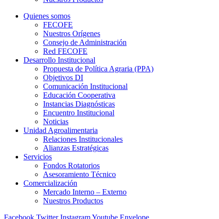
Quienes somos
FECOFE
Nuestros Orígenes
Consejo de Administración
Red FECOFE
Desarrollo Institucional
Propuesta de Política Agraria (PPA)
Objetivos DI
Comunicación Institucional
Educación Cooperativa
Instancias Diagnósticas
Encuentro Institucional
Noticias
Unidad Agroalimentaria
Relaciones Institucionales
Alianzas Estratégicas
Servicios
Fondos Rotatorios
Asesoramiento Técnico
Comercialización
Mercado Interno – Externo
Nuestros Productos
Facebook
Twitter
Instagram
Youtube
Envelope