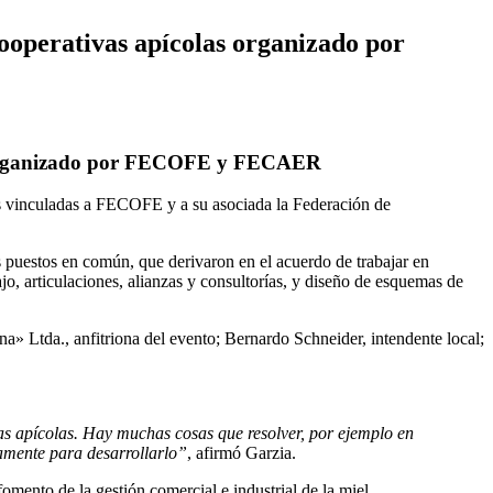
cooperativas apícolas organizado por
las organizado por FECOFE y FECAER
as vinculadas a FECOFE y a su asociada la Federación de
es puestos en común, que derivaron en el acuerdo de trabajar en
jo, articulaciones, alianzas y consultorías, y diseño de esquemas de
» Ltda., anfitriona del evento; Bernardo Schneider, intendente local;
vas apícolas. Hay muchas cosas que resolver, por ejemplo en
amente para desarrollarlo”
, afirmó Garzia.
omento de la gestión comercial e industrial de la miel.