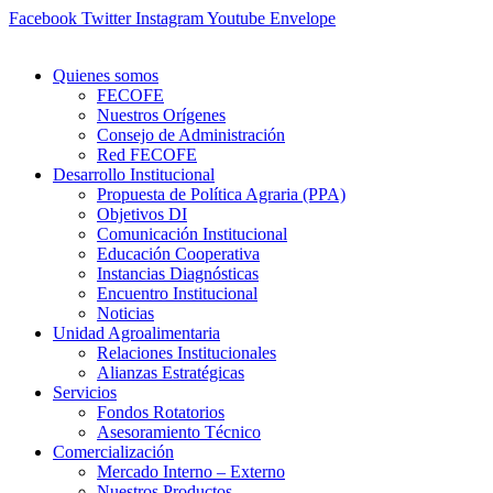
Ir
Facebook
Twitter
Instagram
Youtube
Envelope
al
contenido
Quienes somos
FECOFE
Nuestros Orígenes
Consejo de Administración
Red FECOFE
Desarrollo Institucional
Propuesta de Política Agraria (PPA)
Objetivos DI
Comunicación Institucional
Educación Cooperativa
Instancias Diagnósticas
Encuentro Institucional
Noticias
Unidad Agroalimentaria
Relaciones Institucionales
Alianzas Estratégicas
Servicios
Fondos Rotatorios
Asesoramiento Técnico
Comercialización
Mercado Interno – Externo
Nuestros Productos