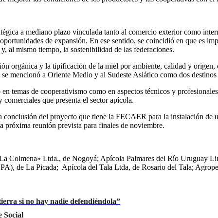
ratégica a mediano plazo vinculada tanto al comercio exterior como inter
portunidades de expansión. En ese sentido, se coincidió en que es impera
 y, al mismo tiempo, la sostenibilidad de las federaciones.
ción orgánica
y la tipificación de la miel por ambiente, calidad y orige
, se mencionó a Oriente Medio y al Sudeste Asiático como dos destinos 
o en temas de cooperativismo como en aspectos técnicos y profesionales 
y comerciales que presenta el sector apícola.
a conclusión del proyecto que tiene la FECAER para la instalación d
a próxima reunión prevista para finales de noviembre.
a «La Colmena» Ltda., de Nogoyá;
Apícola Palmares del Río Uruguay Lim
), de La Picada; Apícola del Tala Ltda, de Rosario del Tala; A
grope
ierra si no hay nadie defendiéndola”
 Social