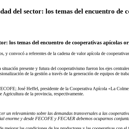
dad del sector: los temas del encuentro de 
ector: los temas del encuentro de cooperativas apíco
os, y convocó a referentes de la cadena de valor apícola de cooperativ
 situación presente y futura del cooperativismo fueron los ejes central
sionalización de la gestión a través de la generación de equipos de traba
FECOFE; José Heffel, presidente de la Cooperativa Apícola «La Colmena
 Agricultura de la provincia, respectivamente.
ecer un relevamiento sobre las demandas transversales a las cooperati
 potencial enorme y desde FECOFE y FECAER debemos ocuparnos conjunt
e mejorar las condiciones de los productores y las cooperativas con el f