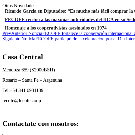
Otras Novedades:
Ricardo Garzia en Diputados: “Es mucho más fácil comprar la t
FECOFE recibió a las máximas autoridades del IICA en su Sede
Homenaje a los cooperativistas asesinados en 1974
Prev
Anterior Noticia
FECOFE fortalece la cooperación internacion
Siguiente Noticia
FECOFE participó de la celebración por el Día Inter
Casa Central
Mendoza 659 (
S2000BSH
)
Rosario – Santa Fe – Argentina
Tel:+54 341 6931139
fecofe@fecofe.coop
Contactate con nosotros: