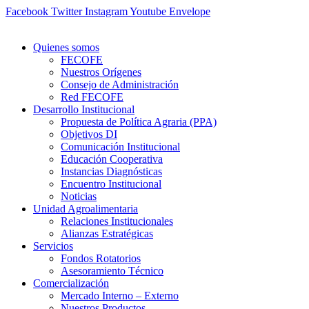
Ir
Facebook
Twitter
Instagram
Youtube
Envelope
al
contenido
Quienes somos
FECOFE
Nuestros Orígenes
Consejo de Administración
Red FECOFE
Desarrollo Institucional
Propuesta de Política Agraria (PPA)
Objetivos DI
Comunicación Institucional
Educación Cooperativa
Instancias Diagnósticas
Encuentro Institucional
Noticias
Unidad Agroalimentaria
Relaciones Institucionales
Alianzas Estratégicas
Servicios
Fondos Rotatorios
Asesoramiento Técnico
Comercialización
Mercado Interno – Externo
Nuestros Productos