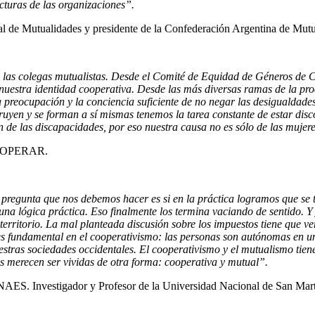
cturas de las organizaciones”.
ial de Mutualidades y presidente de la Confederación Argentina de Mu
 las colegas mutualistas. Desde el Comité de Equidad de Géneros de
en nuestra identidad cooperativa. Desde las más diversas ramas de la p
 preocupación y la conciencia suficiente de no negar las desigualdades,
ruyen y se forman a sí mismas tenemos la tarea constante de estar di
 de las discapacidades, por eso nuestra causa no es sólo de las mujer
 COOPERAR.
 pregunta que nos debemos hacer es si en la práctica logramos que se 
a una lógica práctica. Eso finalmente los termina vaciando de sentido. 
erritorio. La mal planteada discusión sobre los impuestos tiene que ver
es fundamental en el cooperativismo: las personas son autónomas en un
uestras sociedades occidentales. El cooperativismo y el mutualismo tie
s merecen ser vividas de otra forma: cooperativa y mutual”.
NAES. Investigador y Profesor de la Universidad Nacional de San Mart