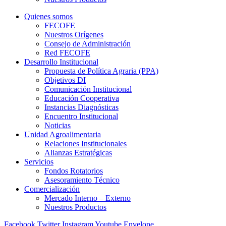
Quienes somos
FECOFE
Nuestros Orígenes
Consejo de Administración
Red FECOFE
Desarrollo Institucional
Propuesta de Política Agraria (PPA)
Objetivos DI
Comunicación Institucional
Educación Cooperativa
Instancias Diagnósticas
Encuentro Institucional
Noticias
Unidad Agroalimentaria
Relaciones Institucionales
Alianzas Estratégicas
Servicios
Fondos Rotatorios
Asesoramiento Técnico
Comercialización
Mercado Interno – Externo
Nuestros Productos
Facebook
Twitter
Instagram
Youtube
Envelope