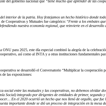
 ajuste del gobierno nacional que
“tiene mucho que aprender de las cooper
r del interior de la patria. Hoy festejamos un hecho histórico donde tod
ial de Cooperativas y Mutuales fue categórico: “
Frente a los embates que
defendiendo nuestra economía regional, que reinvierte en el desarroll
a ONU para 2025, este día especial combinó la alegría de la celebració
ooperativo, así como al INTA y a otras instituciones fundamentales para e
a Cooperativa se desarrolló el Conversatorio “Multiplicar la cooperaci
de las exposiciones:
a-social entre las mutuales y las cooperativas, no debemos olvidar do
a Social) integrado por dirigentes de entidades de primer, segundo y t
er… En el 2020 ocurrió un hecho que nos llenó de orgullo, que fue la
puesta importante donde se dió un proceso de integración en la mesa 