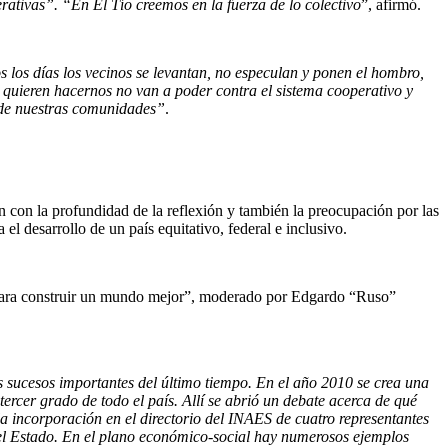
ativas”. “En El Tío creemos en la fuerza de lo colectivo
”, afirmó.
os los días los vecinos se levantan, no especulan y ponen el hombro,
 quieren hacernos no van a poder contra el sistema cooperativo y
o de nuestras comunidades”
.
n con la profundidad de la reflexión y también la preocupación por las
l desarrollo de un país equitativo, federal e inclusivo.
ón para construir un mundo mejor”, moderado por Edgardo “Ruso”
s sucesos importantes del último tiempo. En el año 2010 se crea una
ercer grado de todo el país. Allí se abrió un debate acerca de qué
 incorporación en el directorio del INAES de cuatro representantes
del Estado. En el plano económico-social hay numerosos ejemplos