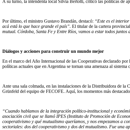
A su turno, la intendenta local Silvia Bertotti, criticó las políticas de
Por último, el ministro Gustavo Brandán, destacó:
“Este es el interio
acá está lo que hace grande el país”.
El titular de la cartera provinc
mutual. Córdoba, Santa Fe y Entre Ríos, vamos a estar todos juntos 
Diálogos y acciones para construir un mundo mejor
En el marco del Año Internacional de las Cooperativas declarado por l
políticas actuales que en Argentina se tornan una amenaza al sistema c
Ante una sala colmada, en las instalaciones de la Distribuidora de l
Grünfeld del equipo de FECOFE. Aquí, los momentos más destacados 
“Cuando hablamos de la integración político-institucional y económic
asociación civil que se llamó IPES (Instituto de Promoción de Economí
cooperativismo y qué mutualismo queríamos, y nos empezamos a conoc
sectoriales: dos del cooperativismo y dos del mutualismo. Fue una a