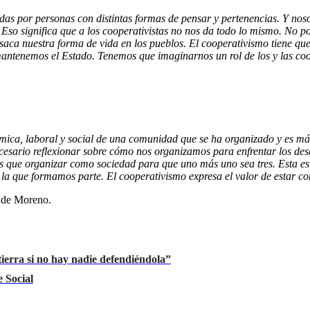
das por personas con distintas formas de pensar y pertenencias. Y n
so significa que a los cooperativistas no nos da todo lo mismo. No po
 saca nuestra forma de vida en los pueblos. El cooperativismo tiene q
 mantenemos el Estado. Tenemos que imaginarnos un rol de los y las coo
ca, laboral y social de una comunidad que se ha organizado y es más 
cesario reflexionar sobre cómo nos organizamos para enfrentar los des
s que organizar como sociedad para que uno más uno sea tres. Esta es 
la que formamos parte. El cooperativismo expresa el valor de estar co
l de Moreno.
ierra si no hay nadie defendiéndola”
 Social