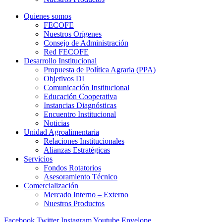
Quienes somos
FECOFE
Nuestros Orígenes
Consejo de Administración
Red FECOFE
Desarrollo Institucional
Propuesta de Política Agraria (PPA)
Objetivos DI
Comunicación Institucional
Educación Cooperativa
Instancias Diagnósticas
Encuentro Institucional
Noticias
Unidad Agroalimentaria
Relaciones Institucionales
Alianzas Estratégicas
Servicios
Fondos Rotatorios
Asesoramiento Técnico
Comercialización
Mercado Interno – Externo
Nuestros Productos
Facebook
Twitter
Instagram
Youtube
Envelope