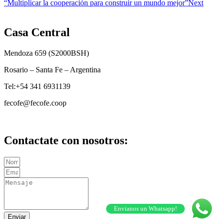
“Multiplicar la cooperación para construir un mundo mejor”
Next
Casa Central
Mendoza 659 (
S2000BSH
)
Rosario – Santa Fe – Argentina
Tel:+54 341 6931139
fecofe@fecofe.coop
Contactate con nosotros:
Envianos un Whatsapp!
Enviar