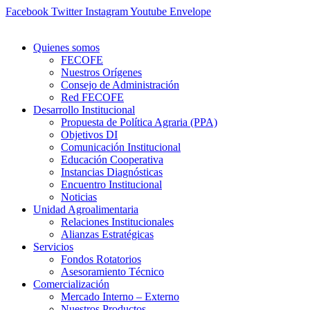
Ir
Facebook
Twitter
Instagram
Youtube
Envelope
al
contenido
Quienes somos
FECOFE
Nuestros Orígenes
Consejo de Administración
Red FECOFE
Desarrollo Institucional
Propuesta de Política Agraria (PPA)
Objetivos DI
Comunicación Institucional
Educación Cooperativa
Instancias Diagnósticas
Encuentro Institucional
Noticias
Unidad Agroalimentaria
Relaciones Institucionales
Alianzas Estratégicas
Servicios
Fondos Rotatorios
Asesoramiento Técnico
Comercialización
Mercado Interno – Externo
Nuestros Productos