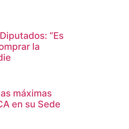
 Diputados: “Es
omprar la
die
 las máximas
ICA en su Sede