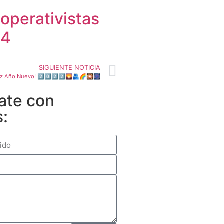
operativistas
74
SIGUIENTE NOTICIA
liz Año Nuevo! 2⃣0⃣2⃣2⃣🌄🫂🌈🎇🎆
ate con
s: