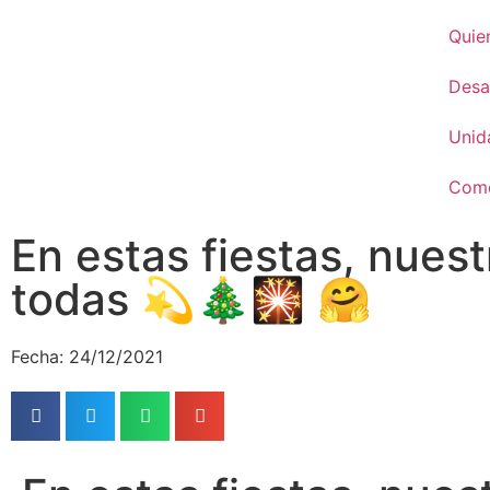
Quie
Desar
Unid
Come
En estas fiestas, nues
todas 💫🎄🎇 🤗
Fecha: 24/12/2021