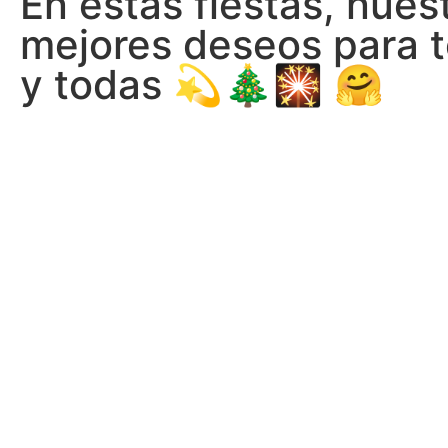
En estas fiestas, nues
mejores deseos para 
y todas 💫🎄🎇 🤗