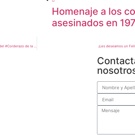
Homenaje a los co
asesinados en 19
La Cooperativa Agropecuaria Federada Gobernador Mansilla Ltda. es parte del #Corderazo de la UTT en Entre Ríos
¡Les deseamos un Fe
Contact
nosotro