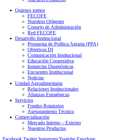
Quienes somos
FECOFE
Nuestros Orígenes
Consejo de Administración
Red FECOFE
Desarrollo Institucional
Propuesta de Política Agraria (PPA)
Objetivos DI
Comunicación Institucional
Educación Cooperativa
Instancias Diagnósticas
Encuentro Institucional
Noticias
Unidad Agroalimentaria
Relaciones Institucionales
Alianzas Estratégicas
Servicios
Fondos Rotatorios
Asesoramiento Técnico
Comercialización
Mercado Interno – Externo
Nuestros Productos
Facebook
Twitter
Instagram
Youtube
Envelope