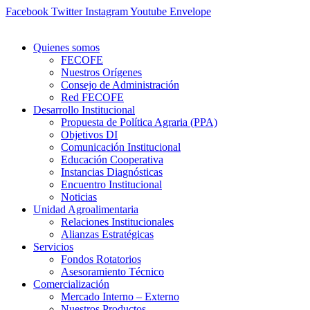
Ir
Facebook
Twitter
Instagram
Youtube
Envelope
al
contenido
Quienes somos
FECOFE
Nuestros Orígenes
Consejo de Administración
Red FECOFE
Desarrollo Institucional
Propuesta de Política Agraria (PPA)
Objetivos DI
Comunicación Institucional
Educación Cooperativa
Instancias Diagnósticas
Encuentro Institucional
Noticias
Unidad Agroalimentaria
Relaciones Institucionales
Alianzas Estratégicas
Servicios
Fondos Rotatorios
Asesoramiento Técnico
Comercialización
Mercado Interno – Externo
Nuestros Productos