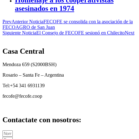
asesinados en 1974
Prev
Anterior Noticia
FECOFE se consolida con la asociación de la
FECOAGRO de San Juan
Siguiente Noticia
El Consejo de FECOFE sesionó en Chilecito
Next
Casa Central
Mendoza 659 (
S2000BSH
)
Rosario – Santa Fe – Argentina
Tel:+54 341 6931139
fecofe@fecofe.coop
Contactate con nosotros: