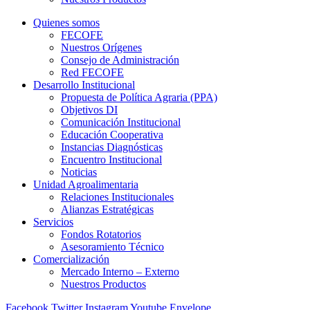
Quienes somos
FECOFE
Nuestros Orígenes
Consejo de Administración
Red FECOFE
Desarrollo Institucional
Propuesta de Política Agraria (PPA)
Objetivos DI
Comunicación Institucional
Educación Cooperativa
Instancias Diagnósticas
Encuentro Institucional
Noticias
Unidad Agroalimentaria
Relaciones Institucionales
Alianzas Estratégicas
Servicios
Fondos Rotatorios
Asesoramiento Técnico
Comercialización
Mercado Interno – Externo
Nuestros Productos
Facebook
Twitter
Instagram
Youtube
Envelope