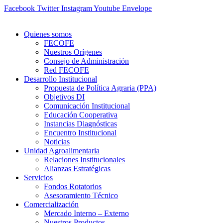
Ir
Facebook
Twitter
Instagram
Youtube
Envelope
al
contenido
Quienes somos
FECOFE
Nuestros Orígenes
Consejo de Administración
Red FECOFE
Desarrollo Institucional
Propuesta de Política Agraria (PPA)
Objetivos DI
Comunicación Institucional
Educación Cooperativa
Instancias Diagnósticas
Encuentro Institucional
Noticias
Unidad Agroalimentaria
Relaciones Institucionales
Alianzas Estratégicas
Servicios
Fondos Rotatorios
Asesoramiento Técnico
Comercialización
Mercado Interno – Externo
Nuestros Productos