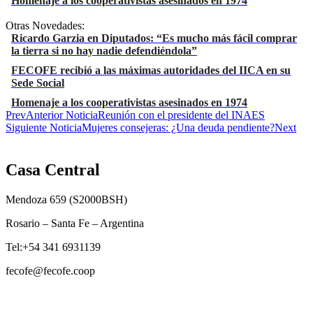
Homenaje a los cooperativistas asesinados en 1974
Otras Novedades:
Ricardo Garzia en Diputados: “Es mucho más fácil comprar
la tierra si no hay nadie defendiéndola”
FECOFE recibió a las máximas autoridades del IICA en su
Sede Social
Homenaje a los cooperativistas asesinados en 1974
Prev
Anterior Noticia
Reunión con el presidente del INAES
Siguiente Noticia
Mujeres consejeras: ¿Una deuda pendiente?
Next
Casa Central
Mendoza 659 (
S2000BSH
)
Rosario – Santa Fe – Argentina
Tel:+54 341 6931139
fecofe@fecofe.coop