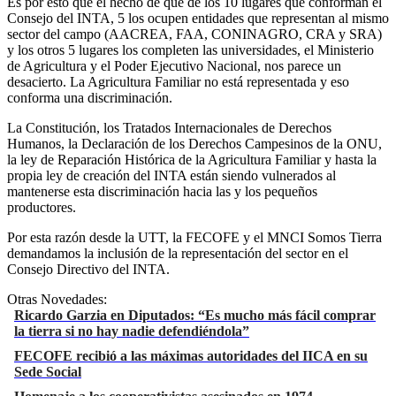
Es por esto que el hecho de que de los 10 lugares que conforman el
Consejo del INTA, 5 los ocupen entidades que representan al mismo
sector del campo (AACREA, FAA, CONINAGRO, CRA y SRA)
y los otros 5 lugares los completen las universidades, el Ministerio
de Agricultura y el Poder Ejecutivo Nacional, nos parece un
desacierto. La Agricultura Familiar no está representada y eso
conforma una discriminación.
La Constitución, los Tratados Internacionales de Derechos
Humanos, la Declaración de los Derechos Campesinos de la ONU,
la ley de Reparación Histórica de la Agricultura Familiar y hasta la
propia ley de creación del INTA están siendo vulnerados al
mantenerse esta discriminación hacia las y los pequeños
productores.
Por esta razón desde la UTT, la FECOFE y el MNCI Somos Tierra
demandamos la inclusión de la representación del sector en el
Consejo Directivo del INTA.
Otras Novedades:
Ricardo Garzia en Diputados: “Es mucho más fácil comprar
la tierra si no hay nadie defendiéndola”
FECOFE recibió a las máximas autoridades del IICA en su
Sede Social