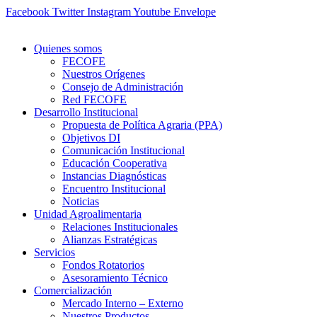
Ir
Facebook
Twitter
Instagram
Youtube
Envelope
al
contenido
Quienes somos
FECOFE
Nuestros Orígenes
Consejo de Administración
Red FECOFE
Desarrollo Institucional
Propuesta de Política Agraria (PPA)
Objetivos DI
Comunicación Institucional
Educación Cooperativa
Instancias Diagnósticas
Encuentro Institucional
Noticias
Unidad Agroalimentaria
Relaciones Institucionales
Alianzas Estratégicas
Servicios
Fondos Rotatorios
Asesoramiento Técnico
Comercialización
Mercado Interno – Externo
Nuestros Productos