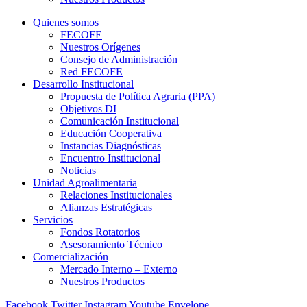
Quienes somos
FECOFE
Nuestros Orígenes
Consejo de Administración
Red FECOFE
Desarrollo Institucional
Propuesta de Política Agraria (PPA)
Objetivos DI
Comunicación Institucional
Educación Cooperativa
Instancias Diagnósticas
Encuentro Institucional
Noticias
Unidad Agroalimentaria
Relaciones Institucionales
Alianzas Estratégicas
Servicios
Fondos Rotatorios
Asesoramiento Técnico
Comercialización
Mercado Interno – Externo
Nuestros Productos
Facebook
Twitter
Instagram
Youtube
Envelope