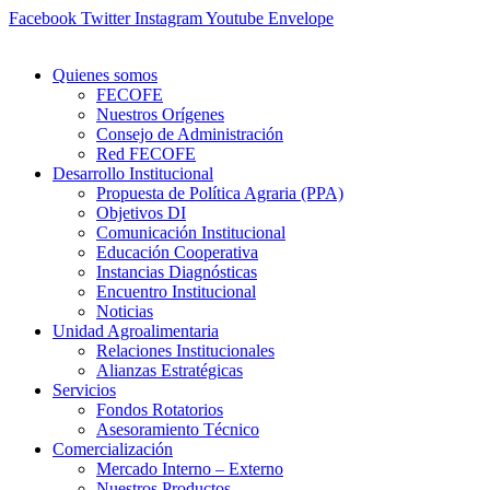
Ir
Facebook
Twitter
Instagram
Youtube
Envelope
al
contenido
Quienes somos
FECOFE
Nuestros Orígenes
Consejo de Administración
Red FECOFE
Desarrollo Institucional
Propuesta de Política Agraria (PPA)
Objetivos DI
Comunicación Institucional
Educación Cooperativa
Instancias Diagnósticas
Encuentro Institucional
Noticias
Unidad Agroalimentaria
Relaciones Institucionales
Alianzas Estratégicas
Servicios
Fondos Rotatorios
Asesoramiento Técnico
Comercialización
Mercado Interno – Externo
Nuestros Productos