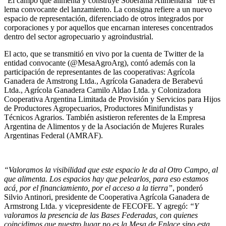
“El campo que alimenta y construye Soberanía Alimentaria” fue el
lema convocante del lanzamiento. La consigna refiere a un nuevo
espacio de representación, diferenciado de otros integrados por
corporaciones y por aquellos que encarnan intereses concentrados
dentro del sector agropecuario y agroindustrial.
El acto, que se transmitió en vivo por la cuenta de Twitter de la
entidad convocante (@MesaAgroArg), contó además con la
participación de representantes de las cooperativas: Agrícola
Ganadera de Amstrong Ltda., Agrícola Ganadera de Berabevú
Ltda., Agrícola Ganadera Camilo Aldao Ltda. y Colonizadora
Cooperativa Argentina Limitada de Provisión y Servicios para Hijos
de Productores Agropecuarios, Productores Minifundistas y
Técnicos Agrarios. También asistieron referentes de la Empresa
Argentina de Alimentos y de la Asociación de Mujeres Rurales
Argentinas Federal (AMRAF).
“Valoramos la visibilidad que este espacio le da al Otro Campo, al
que alimenta. Los espacios hay que pelearlos, para eso estamos
acá, por el financiamiento, por el acceso a la tierra”
, ponderó
Silvio Antinori, presidente de Cooperativa Agrícola Ganadera de
Armstrong Ltda. y vicepresidente de FECOFE. Y agregó:
“Y
valoramos la presencia de las Bases Federadas, con quienes
coincidimos que nuestro lugar no es la Mesa de Enlace sino esta