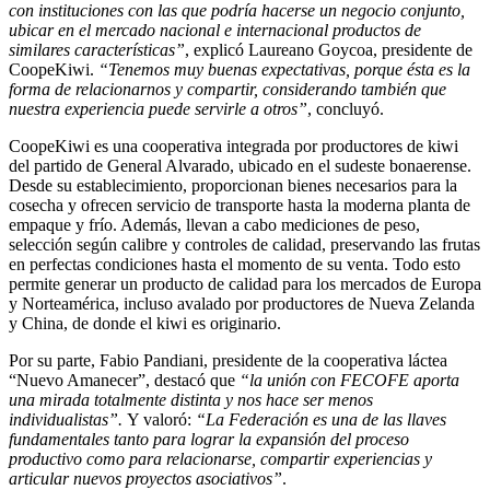
con instituciones con las que podría hacerse un negocio conjunto,
ubicar en el mercado nacional e internacional productos de
similares características”
, explicó Laureano Goycoa, presidente de
CoopeKiwi.
“Tenemos muy buenas expectativas, porque ésta es la
forma de relacionarnos y compartir, considerando también que
nuestra experiencia puede servirle a otros”
, concluyó.
CoopeKiwi es una cooperativa integrada por productores de kiwi
del partido de General Alvarado, ubicado en el sudeste bonaerense.
Desde su establecimiento, proporcionan bienes necesarios para la
cosecha y ofrecen servicio de transporte hasta la moderna planta de
empaque y frío. Además, llevan a cabo mediciones de peso,
selección según calibre y controles de calidad, preservando las frutas
en perfectas condiciones ha
sta el momento de su venta.
Todo esto
permite generar un producto de calidad para los mercados de Europa
y Norteamérica, incluso avalado por productores de Nueva Zelanda
y China, de donde el kiwi es originario.
Por su parte, Fabio Pandiani, presidente de la cooperativa láctea
“Nuevo Amanecer”, destacó que
“la unión con FECOFE aporta
una mirada totalmente distinta y nos hace ser menos
individualistas”.
Y valoró:
“La Federación es una de las llaves
fundamentales tanto para lograr la expansión del proceso
productivo como para relacionarse, compartir experiencias y
articular nuevos proyectos asociativos”
.