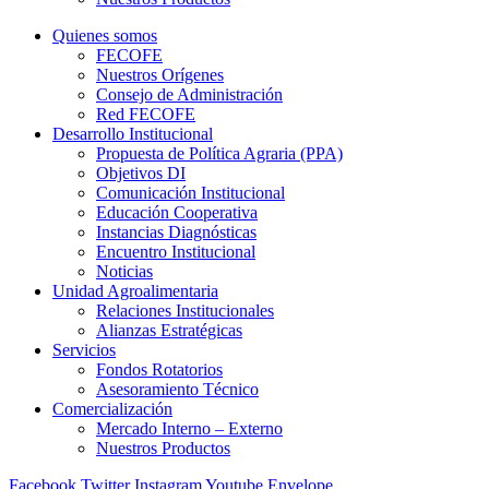
Quienes somos
FECOFE
Nuestros Orígenes
Consejo de Administración
Red FECOFE
Desarrollo Institucional
Propuesta de Política Agraria (PPA)
Objetivos DI
Comunicación Institucional
Educación Cooperativa
Instancias Diagnósticas
Encuentro Institucional
Noticias
Unidad Agroalimentaria
Relaciones Institucionales
Alianzas Estratégicas
Servicios
Fondos Rotatorios
Asesoramiento Técnico
Comercialización
Mercado Interno – Externo
Nuestros Productos
Facebook
Twitter
Instagram
Youtube
Envelope