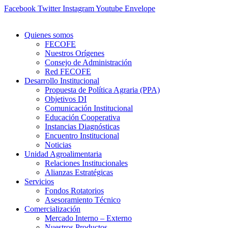
Ir
Facebook
Twitter
Instagram
Youtube
Envelope
al
contenido
Quienes somos
FECOFE
Nuestros Orígenes
Consejo de Administración
Red FECOFE
Desarrollo Institucional
Propuesta de Política Agraria (PPA)
Objetivos DI
Comunicación Institucional
Educación Cooperativa
Instancias Diagnósticas
Encuentro Institucional
Noticias
Unidad Agroalimentaria
Relaciones Institucionales
Alianzas Estratégicas
Servicios
Fondos Rotatorios
Asesoramiento Técnico
Comercialización
Mercado Interno – Externo
Nuestros Productos