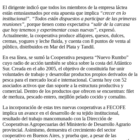
El dirigente indicó que todos los miembros de la empresa láctea
están entusiasmados por esta apuesta que implica
“crecer en lo
institucional”
.
“Todos están dispuestos a participar de las primeras
reuniones”,
porque tienen como expectativa
“salir de la carcasa
que hoy tenemos y experimentar cosas nuevas”
, expresó.
Actualmente, la cooperativa produce alfajores, quesos, dulces,
cremas, yogures y leche fluida, y cuenta con 8 puntos de venta al
público, distribuidos en Mar del Plata y Tandil.
En esa línea, se sumó la Cooperativa pesquera “Nuevo Rumbo”
cuyo radio de acción también se ubica sobre la costa del Atlántico
Sur.
Creada en el año 2005,
el objetivo de constituirla fue unir
voluntades de trabajo y desarrollar productos propios derivados de la
pesca para el mercado local e internacional. Cuenta hoy con 52
asociados activos que dan soporte a la estructura productiva y
comercial. Dentro de los productos que ofrecen se encuentran: filet
de merluza, pescado entero, mejillón pelado cocido y cornalito.
La incorporación de estas tres nuevas cooperativas a FECOFE
implica un avance en el desarrollo de su tejido institucional,
resultado del trabajo mancomunado con la Dirección de
Cooperativas Agropecuarias del Ministerio de Desarrollo Agrario
provincial. Asimismo, demuestra el crecimiento del sector
cooperativo en Buenos Aires, y prueba que, a pesar de las