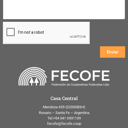
Enviar
Casa Central
Mendoza 659 (
S2000BSH
)
Rosario – Santa Fe – Argentina
Tel:+54 341 6931139
fecofe@fecofe.coop